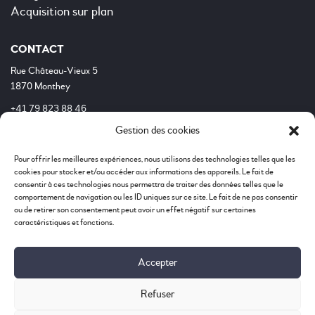
Acquisition sur plan
CONTACT
Rue Château-Vieux 5
1870 Monthey
+41 79 823 88 46
Gestion des cookies
info@cdlpdesigndinterieur.ch
Mentions légales
Pour offrir les meilleures expériences, nous utilisons des technologies telles que les
cookies pour stocker et/ou accéder aux informations des appareils. Le fait de
Protection des données
consentir à ces technologies nous permettra de traiter des données telles que le
comportement de navigation ou les ID uniques sur ce site. Le fait de ne pas consentir
ou de retirer son consentement peut avoir un effet négatif sur certaines
HEURES D’OUVERTURES
caractéristiques et fonctions.
Lundi – Vendredi de 8h30 à 18h30
(fermé le mercredi)
Accepter
Uniquement sur rendez-vous
Refuser
RÉSEAUX SOCIAUX