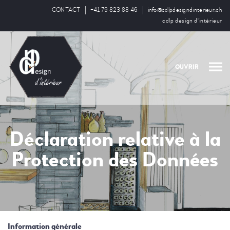
CONTACT
+41 79 823 88 46
info@cdlpdesigndinterieur.ch
cdlp design d'intérieur
OUVRIR
Déclaration relative à la
Protection des Données
Information générale